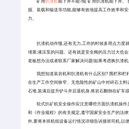
矿用
扒渣机
能下井不能?能 矿用扒渣机能下井。
掘、装载和输送等功能,能够有效地提高工作效率和安
力。
扒渣机动作慢,还有无力,工作的时候多用点力度就
堵塞;液压泵的问题。还有就是安全阀的压力过大也
老板想办法或者联系厂家解决问题!如果考虑换扒渣机
我想知道装岩机和扒渣机有什么区别? 围栏和栏
在生产工作空间狭窄、无危险性的矿山中对碎石土料进
石堆,装满后提升铲斗并后退机身,将岩石翻倒在矿车
轮式扒矿机安全操作应注意哪些方面扒渣机操作员
和《作业规程》的有关规定,遵守国家安全生产的法律
外,要将本班机组设备运行情况详细告诉接班司机,以