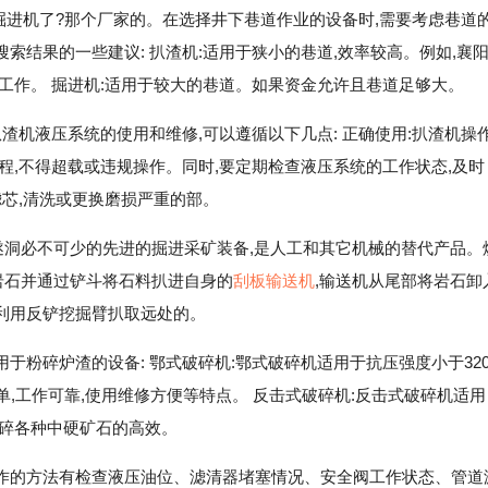
掘进机了?那个厂家的。在选择井下巷道作业的设备时,需要考虑巷道
结果的一些建议: 扒渣机:适用于狭小的巷道,效率较高。例如,襄
工作。 掘进机:适用于较大的巷道。如果资金允许且巷道足够大。
渣机液压系统的使用和维修,可以遵循以下几点: 正确使用:扒渣机操
程,不得超载或违规操作。同时,要定期检查液压系统的工作状态,及时
滤芯,清洗或更换磨损严重的部。
山及遂洞必不可少的先进的掘进采矿装备,是人工和其它机械的替代产品。
岩石并通过铲斗将石料扒进自身的
刮板输送机
,输送机从尾部将岩石卸
利用反铲挖掘臂扒取远处的。
于粉碎炉渣的设备: 鄂式破碎机:鄂式破碎机适用于抗压强度小于32
,工作可靠,使用维修方便等特点。 反击式破碎机:反击式破碎机适用
细碎各种中硬矿石的高效。
作的方法有检查液压油位、滤清器堵塞情况、安全阀工作状态、管道