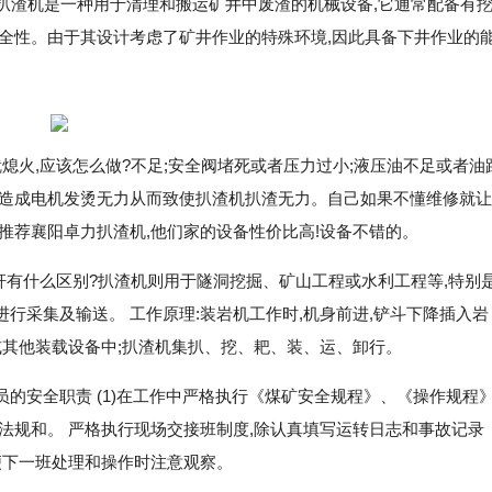
 扒渣机是一种用于清理和搬运矿井中废渣的机械设备,它通常配备有
全性。由于其设计考虑了矿井作业的特殊环境,因此具备下井作业的
熄火,应该怎么做?不足;安全阀堵死或者压力过小;液压油不足或者油
会造成电机发烫无力从而致使扒渣机扒渣无力。自己如果不懂维修就让
推荐襄阳卓力扒渣机,他们家的设备性价比高!设备不错的。
杆有什么区别?扒渣机则用于隧洞挖掘、矿山工程或水利工程等,特别
行采集及输送。 工作原理:装岩机工作时,机身前进,铲斗下降插入岩
或其他装载设备中;扒渣机集扒、挖、耙、装、运、卸行。
的安全职责 (1)在工作中严格执行《煤矿安全规程》、《操作规程
法规和。 严格执行现场交接班制度,除认真填写运转日志和事故记录
便下一班处理和操作时注意观察。