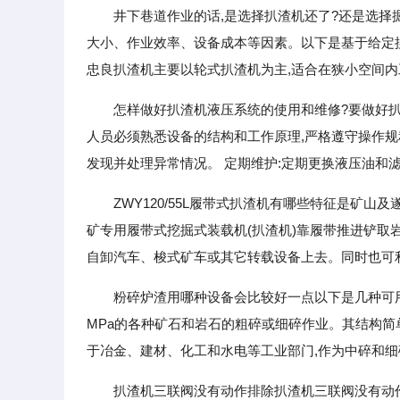
井下巷道作业的话,是选择扒渣机还了?还是选择
大小、作业效率、设备成本等因素。以下是基于给定搜索
忠良扒渣机主要以轮式扒渣机为主,适合在狭小空间内
怎样做好扒渣机液压系统的使用和维修?要做好扒
人员必须熟悉设备的结构和工作原理,严格遵守操作规
发现并处理异常情况。 定期维护:定期更换液压油和
ZWY120/55L履带式扒渣机有哪些特征是矿
矿专用履带式挖掘式装载机(扒渣机)靠履带推进铲取
自卸汽车、梭式矿车或其它转载设备上去。同时也可
粉碎炉渣用哪种设备会比较好一点以下是几种可用
MPa的各种矿石和岩石的粗碎或细碎作业。其结构简单
于冶金、建材、化工和水电等工业部门,作为中碎和
扒渣机三联阀没有动作排除扒渣机三联阀没有动