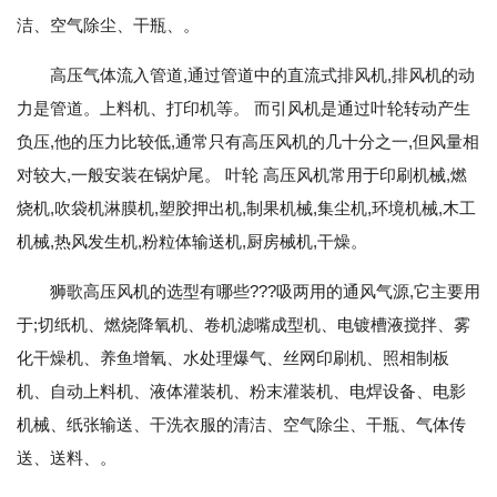
洁、空气除尘、干瓶、。
高压气体流入管道,通过管道中的直流式排风机,排风机的动
力是管道。上料机、打印机等。 而引风机是通过叶轮转动产生
负压,他的压力比较低,通常只有高压风机的几十分之一,但风量相
对较大,一般安装在锅炉尾。 叶轮 高压风机常用于印刷机械,燃
烧机,吹袋机淋膜机,塑胶押出机,制果机械,集尘机,环境机械,木工
机械,热风发生机,粉粒体输送机,厨房械机,干燥。
狮歌高压风机的选型有哪些???吸两用的通风气源,它主要用
于;切纸机、燃烧降氧机、卷机滤嘴成型机、电镀槽液搅拌、雾
化干燥机、养鱼增氧、水处理爆气、丝网印刷机、照相制板
机、自动上料机、液体灌装机、粉末灌装机、电焊设备、电影
机械、纸张输送、干洗衣服的清洁、空气除尘、干瓶、气体传
送、送料、。