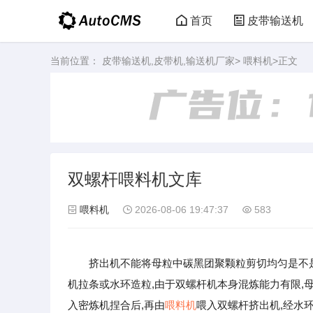
首页
皮带输送机
当前位置：
皮带输送机,皮带机,输送机厂家
>
喂料机
>正文
双螺杆喂料机文库
喂料机
2026-08-06 19:47:37
583
挤出机不能将母粒中碳黑团聚颗粒剪切均匀是不
机拉条或水环造粒,由于双螺杆机本身混炼能力有限,母
入密炼机捏合后,再由
喂料机
喂入双螺杆挤出机,经水环