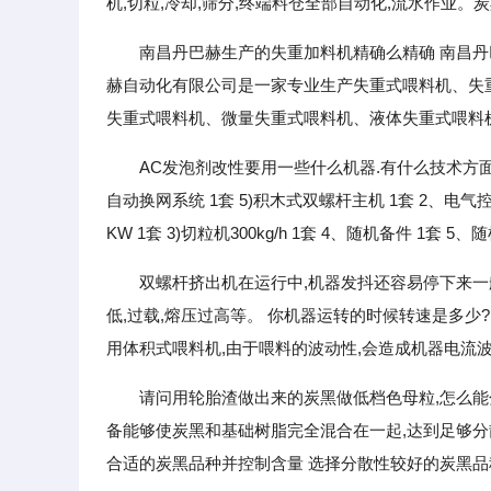
机,切粒,冷却,筛分,终端料仓全部自动化,流水作业。
南昌丹巴赫生产的失重加料机精确么精确 南昌丹巴
赫自动化有限公司是一家专业生产失重式喂料机、失
失重式喂料机、微量失重式喂料机、液体失重式喂料
AC发泡剂改性要用一些什么机器.有什么技术方面要注
自动换网系统 1套 5)积木式双螺杆主机 1套 2、电气控制
KW 1套 3)切粒机300kg/h 1套 4、随机备件 1套 
双螺杆挤出机在运行中,机器发抖还容易停下来一
低,过载,熔压过高等。 你机器运转的时候转速是多少
用体积式喂料机,由于喂料的波动性,会造成机器电流波
请问用轮胎渣做出来的炭黑做低档色母粒,怎么能
备能够使炭黑和基础树脂完全混合在一起,达到足够分
合适的炭黑品种并控制含量 选择分散性较好的炭黑品