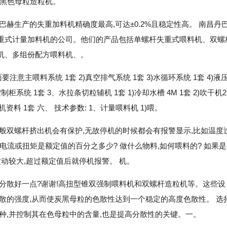
炭黑色母粒造粒机。
赫生产的失重加料机精确度最高,可达±0.2%且稳定性高。 南昌丹
重式计量加料机的公司。他们的产品包括单螺杆失重式喂料机、双螺
机、多组份配方喂料机、。
意主喂料系统 1套 2)真空排气系统 1套 3)水循环系统 1套 4)液
柜系统 1套 3、水拉条切粒辅机 1套 1)冷却水槽 4M 1套 2)吹干机2.
5、随机资料 1套 六、 技术参数: 1、计量喂料机 1)喂。
般双螺杆挤出机会有保护,无故停机的时候都会有报警显示,比如温度
?电流或扭矩是额定值的百分之多少? 做什么物料,如何喂料的? 如果是
动较大,超过额定值后就停机报警。 机。
分散好一点?谢谢!高扭型锥双强制喂料机和双螺杆造粒机等。这些设
散的强度,从而使炭黑母粒的色散性达到一个稳定的高度色散性。 选
种,并控制其在色母粒中的含量,也是提高分散性的关键。一。