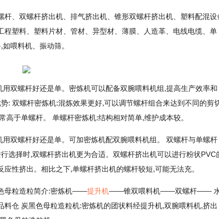
螺杆、双螺杆挤出机、排气挤出机、锥形双螺杆挤出机、塑料配混设
工程塑料、塑料片材、管材、异型材、薄膜、人造革、电线电缆、单
备,如喂料机、振动筛。
机用双螺杆好还是单。密炼机可以配备双腕喂料机组,提高生产效率和
势: 双螺杆密炼机:混炼效果更好,可以调节螺杆组合来达到不同的剪
常高于单螺杆。 单螺杆密炼机:结构相对简单,维护成本较。
机用双螺杆好还是单。可加密炼机配双腕喂料机组。 双螺杆与单螺杆
进行选择时,双螺杆挤出机更为合适。双螺杆挤出机可以进行粉状PVC
应性挤出。相比之下,单螺杆挤出机的螺杆较短,可能无法充。
色母粒造粒简介:密炼机——
提升机
——锥双喂料机——双螺杆—— 
料仓 炭黑色母粒造粒机:密炼机的团状料经提升机,双腕喂料机,挤出