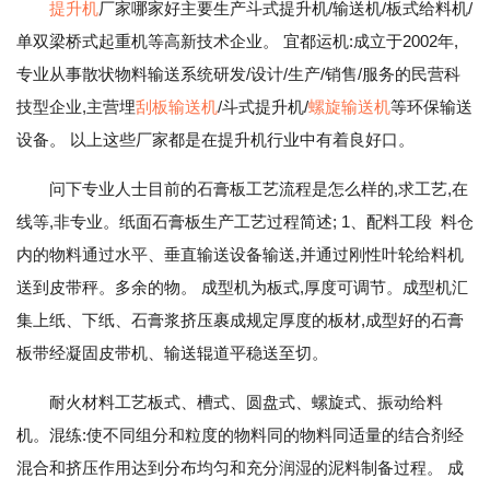
提升机
厂家哪家好主要生产斗式提升机/输送机/板式给料机/
单双梁桥式起重机等高新技术企业。 宜都运机:成立于2002年,
专业从事散状物料输送系统研发/设计/生产/销售/服务的民营科
技型企业,主营埋
刮板输送机
/斗式提升机/
螺旋输送机
等环保输送
设备。 以上这些厂家都是在提升机行业中有着良好口。
问下专业人士目前的石膏板工艺流程是怎么样的,求工艺,在
线等,非专业。纸面石膏板生产工艺过程简述; 1、配料工段 料仓
内的物料通过水平、垂直输送设备输送,并通过刚性叶轮给料机
送到皮带秤。多余的物。 成型机为板式,厚度可调节。成型机汇
集上纸、下纸、石膏浆挤压裹成规定厚度的板材,成型好的石膏
板带经凝固皮带机、输送辊道平稳送至切。
耐火材料工艺板式、槽式、圆盘式、螺旋式、振动给料
机。混练:使不同组分和粒度的物料同的物料同适量的结合剂经
混合和挤压作用达到分布均匀和充分润湿的泥料制备过程。 成