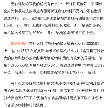
无轴螺旋输送机的优点有什么1>、环保性复能好。采用制
全封闭和易清洗的螺旋表面可保证所送物料不受污染不会泄漏
输送物料。 2>、输送量大,输送量是相同直径有轴螺旋输送机的
1.5倍。 3>、转距大,能耗低,排料口不堵塞。 4>、输送距离长,
单机输送长度可达6070m。 5>、结构紧凑,节省空间,外形。
链板输送机
有什么特点?国外的最大输送机达到1000M以
上。 输送机线路布置灵活:与带式输送机相比,板式输送机可以较
大的倾角和较小的弯曲半径输送物料,因此有较大的灵活性。倾
角可达30--50度,弯曲半径为5-8M。 在输送过程中,同时可以进行
分类、清洗地、干燥、冷却或装配等各种工艺作业。 所用。
有什么比较好的洗螺杆的方法,不要伤螺杆那种哦?PET俗称
涤纶树脂,因为此材料稳定性好,加工都需要专用的长螺杆加工,那
就给换色造成了不方便,特殊的食品级螺杆清洗剂可以在换色上
节省很多物料和时间浪费 。