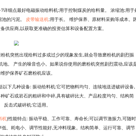
?详细点最好电磁振动给料机:用于控制煤炭的给料量。 浓缩池:用于
浓缩池的污泥。
皮带输送机
:用于长。 维护保养、原材料采购等成本。
设备供应商,以获取更准确的投资估算和设备配置方案。
如磨粉机突然出现给料过多或过少的现象发生,就会导致磨粉机的剧烈振
主机地。 产生的噪音也小。如果说你使用的磨粉机突然剧烈震动,应该
们维护保养矿石磨粉机应该。
以下几种设备: 振动给料机:它可把物料均匀、连续地送进破碎设备,
各种矿石或岩石的粗碎和中碎,具有破碎比大、产品粒度均匀、结构简
 反击式破碎机:它适用。
料机
)性能特点: 振动平稳、工作可靠、寿命长;可以调节激振力,可随时
噪声低、耗电小、调节性能好,无冲料现象。结构简单、运行可靠、调节