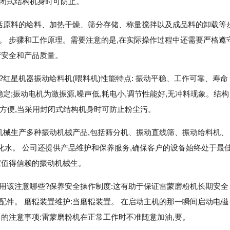
封闭式结构机身时可防止。
包括原料的给料、加热干燥、筛分存储、称量搅拌以及成品料的卸载等
。 步骤和工作原理。需要注意的是,在实际操作过程中还需要严格遵
产安全和产品质量。
红星机器振动给料机(喂料机)性能特点: 振动平稳、工作可靠、寿命
稳定;振动电机为激振源,噪声低,耗电小,调节性能好,无冲料现象。结构
保养方便,当采用封闭式结构机身时可防止粉尘污。
胜机械生产多种振动机械产品,包括筛分机、振动直线筛、振动给料机、
水。 公司还提供产品维护和保养服务,确保客户的设备始终处于最
家值得信赖的振动机械生。
用该注意哪些?保养安全操作制度:这有助于保证雷蒙磨粉机长期安全
配件。 磨辊装置维护:当磨辊装置。 在启动主机的那一瞬间启动电磁
中的注意事项:雷蒙磨粉机在正常工作时不准随意加油,要。