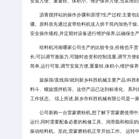
安装方便、重量轻、体积小、维护保养方便,当采用
沥青搅拌站的操作步骤和原理?生产过程:主要
骤。原料首先通过皮带给料机送入烘干筒内加热干燥,
安全操作规程,并定期对设备进行维护保养,以确保生
给料机河南哪家公司生产的比较专业,价格也不贵?
长;可以调节激振力,可随时改变和控制流量,调节方便
简单,运行可靠,调节安装方便,重量轻,体积小,维护
旋振筛/直线筛/就到新乡科胜机械主要产品:科
料斗、螺旋搅拌机等。这些产品已达到标准化、系列化
工作状态。 综上所述,新乡市科胜机械有限公司是一
公司新购一台雷蒙磨粉机,想了解下雷蒙磨使用中
运行,同时需要配备必要的检修工具、润滑脂和相应的
振动给料机。至此,雷蒙磨粉机正常开始工作。 运转