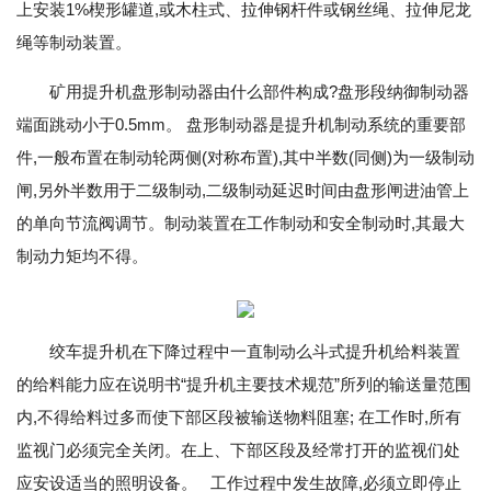
上安装1%楔形罐道,或木柱式、拉伸钢杆件或钢丝绳、拉伸尼龙
绳等制动装置。
矿用提升机盘形制动器由什么部件构成?盘形段纳御制动器
端面跳动小于0.5mm。 盘形制动器是提升机制动系统的重要部
件,一般布置在制动轮两侧(对称布置),其中半数(同侧)为一级制动
闸,另外半数用于二级制动,二级制动延迟时间由盘形闸进油管上
的单向节流阀调节。制动装置在工作制动和安全制动时,其最大
制动力矩均不得。
绞车提升机在下降过程中一直制动么斗式提升机给料装置
的给料能力应在说明书“提升机主要技术规范”所列的输送量范围
内,不得给料过多而使下部区段被输送物料阻塞; 在工作时,所有
监视门必须完全关闭。在上、下部区段及经常打开的监视们处
应安设适当的照明设备。 工作过程中发生故障,必须立即停止