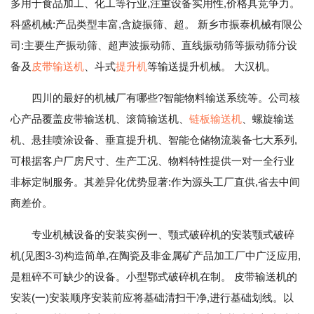
多用于食品加工、化工等行业,注重设备实用性,价格具竞争力。
科盛机械:产品类型丰富,含旋振筛、超。 新乡市振泰机械有限公
司:主要生产振动筛、超声波振动筛、直线振动筛等振动筛分设
备及
皮带输送机
、斗式
提升机
等输送提升机械。 大汉机。
四川的最好的机械厂有哪些?智能物料输送系统等。公司核
心产品覆盖皮带输送机、滚筒输送机、
链板输送机
、螺旋输送
机、悬挂喷涂设备、垂直提升机、智能仓储物流装备七大系列,
可根据客户厂房尺寸、生产工况、物料特性提供一对一全行业
非标定制服务。其差异化优势显著:作为源头工厂直供,省去中间
商差价。
专业机械设备的安装实例一、颚式破碎机的安装颚式破碎
机(见图3-3)构造简单,在陶瓷及非金属矿产品加工厂中广泛应用,
是粗碎不可缺少的设备。小型鄂式破碎机在制。 皮带输送机的
安装(一)安装顺序安装前应将基础清扫干净,进行基础划线。以