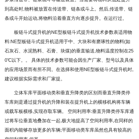
到高处时,物料被放置在传送带、链条或斗上。然后,传送带、链
条或斗开始运动,将物料沿着垂直方向逐步提升。在运行过。
板链斗式提升机的NE型板链斗式提升机技术参数表适用物
料:NE型板链斗式提升机适用于中、大块和有磨琢性的物料(如
石灰石、水泥熟料、石膏、块煤)的垂直输送,物料温度控制在25
0℃以下。。 具体的技术参数可能会因生产厂家、型号以及具体
的应用场景而有所不同。在选择和使用NE型板链斗式提升机时,
建议根据实际需求和厂家提。
立体车库平面移动类和垂直升降类的区别而垂直升降类停
车库则是通过提升机的升降和装在提升机上的横移机构将车辆
或载车板横移,实现存取车辆。 空间利用率:垂直升降类停车库通
过将车位垂直地叠加在一起,极大地提高了空间利用率,在同样的
面积内能够存放更多的车辆;平面移动类车库虽然也具有较高的